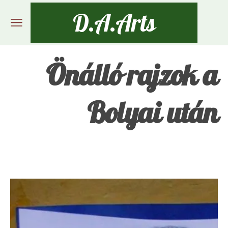
D.A.Arts
Önálló rajzok a
Bolyai után