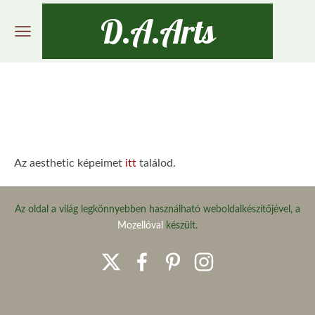
D.A.Arts
Az aesthetic képeimet
itt
találod.
Az oldal a világ legkönnyebben használható weboldalkészítőjével, a
Mozellóval
készült.