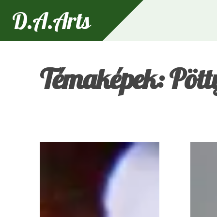
D.A.Arts
Témaképek: Pött