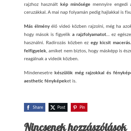
kép minősége
rajzhoz használt
mennyire engedi a
ceruzákkal. A mai nap folyamán pedig hajlakkal is fi
Más élmény
élő videó közben rajzolni, még ha azo
a rajzfolyamatot
hogy mások is figyelik
... ez egés
egy kicsit macerás
használni. Radírozás közben ez
felfigyelek
, amiket nem biztos, hogy másképp is és
reagálnak a videók közben.
készülök még rajzokkal és fénykép
Mindenesetre
aesthetic fényképek
et is.
Share
Post
Pin
Nincsenek hozzászólások