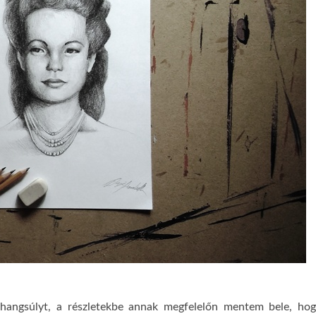
angsúlyt, a részletekbe annak megfelelőn mentem bele, ho