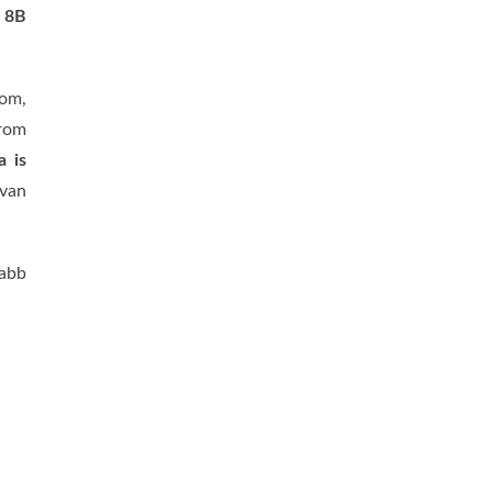
 8B
dom,
rom
a is
ívan
jabb