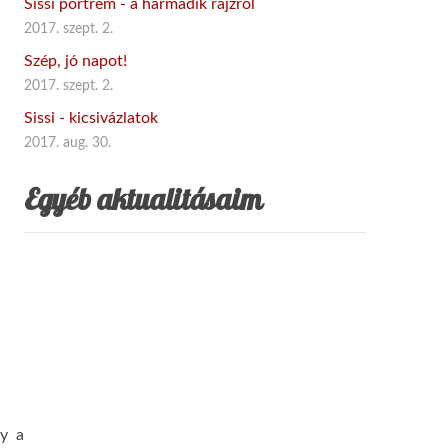
Sissi portrém - a harmadik rajzról
2017. szept. 2.
Szép, jó napot!
2017. szept. 2.
Sissi - kicsivázlatok
2017. aug. 30.
Egyéb aktualitásaim
gy a