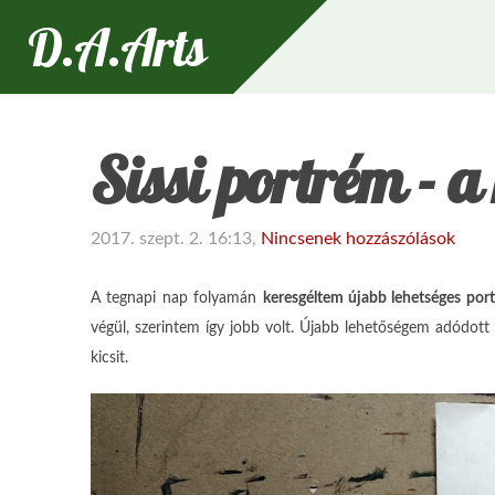
D.A.Arts
Sissi portrém - 
2017. szept. 2. 16:13,
Nincsenek hozzászólások
A tegnapi nap folyamán
keresgéltem újabb lehetséges por
végül, szerintem így jobb volt. Újabb lehetőségem adódott
kicsit.