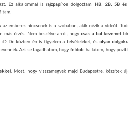
rajzpapíron
HB, 2B,
5B és
zt. Ez alkalommal is
dolgoztam,
xáltam.
k az emberek nincsenek is a szobában, akik nézik a videót. Tu
csak a bal kezemet
zen más érzés. Nem beszélve arról, hogy
bí
.
olyan dolgokr
:D De közben én is figyelem a felvételeket, és
feldob
zrevennék. Azt se tagadhatom, hogy
, ha látom, hogy pozit
ekkel
. Most, hogy visszamegyek majd Budapestre, készítek ú