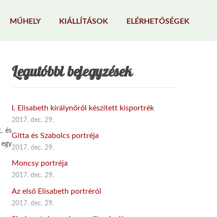
MŰHELY
KIÁLLÍTÁSOK
ELÉRHETŐSÉGEK
Legutóbbi bejegyzések
I. Elisabeth királynőről készített kisportrék
2017. dec. 29.
, és
Gitta és Szabolcs portréja
egy
2017. dec. 29.
Moncsy portréja
2017. dec. 29.
Az első Elisabeth portréról
2017. dec. 29.