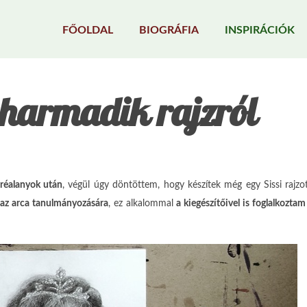
FŐOLDAL
BIOGRÁFIA
INSPIRÁCIÓK
a harmadik rajzról
tréalanyok után
, végül úgy döntöttem, hogy készítek még egy Sissi rajzot
az arca tanulmányozására
, ez alkalommal
a kiegészítőivel is foglalkoztam