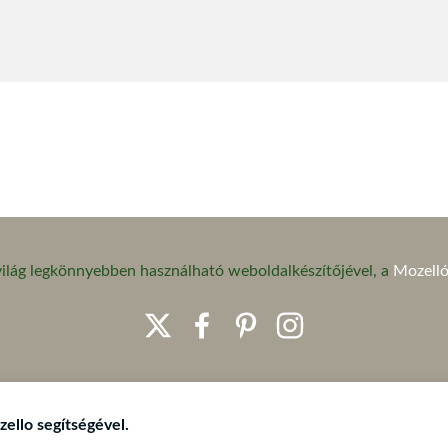
 világ legkönnyebben használható weboldalkészítőjével, a
Mozelló
ello segítségével.