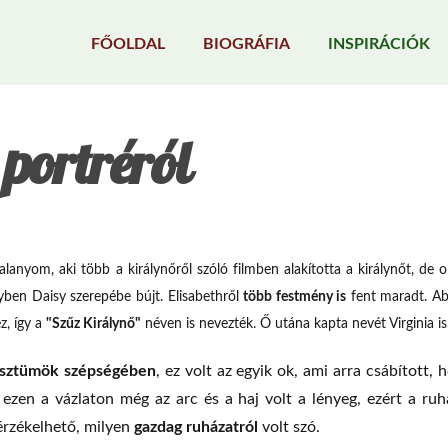
FŐOLDAL
BIOGRÁFIA
INSPIRÁCIÓK
 portréról
alanyom, aki több a királynőről szóló filmben alakította a királynőt, de o
yben Daisy szerepébe bújt. Elisabethről
több festmény is
fent maradt. A
z, így a
"Szűz Királynő"
néven is nevezték. Ő utána kapta nevét Virginia is
osztümök szépségében
, ez volt az egyik ok, ami arra csábított, 
l ezen a vázlaton még az arc és a haj volt a lényeg, ezért a ruh
gazdag ruházatról
érzékelhető, milyen
volt szó.