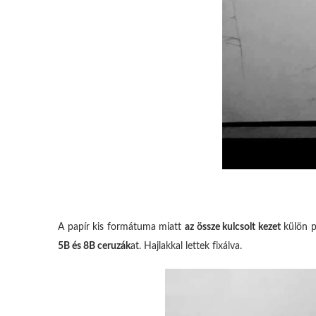
A papír kis formátuma miatt
az össze kulcsolt kezet
külön p
5B és 8B ceruzák
at. Hajlakkal lettek fixálva.