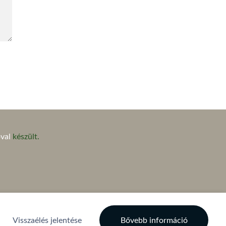
val
készült.
Visszaélés jelentése
Bővebb információ