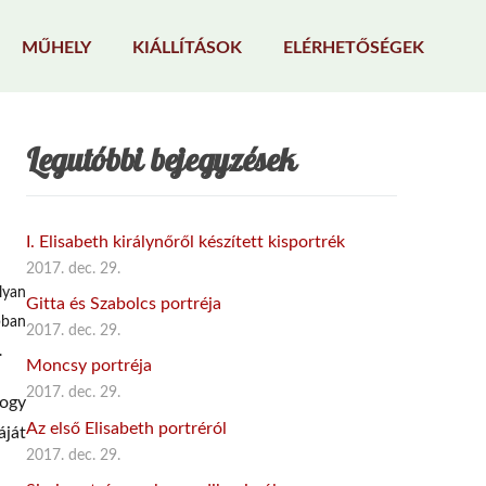
MŰHELY
KIÁLLÍTÁSOK
ELÉRHETŐSÉGEK
Legutóbbi bejegyzések
I. Elisabeth királynőről készített kisportrék
2017. dec. 29.
lyan
Gitta és Szabolcs portréja
bban
2017. dec. 29.
.
Moncsy portréja
2017. dec. 29.
hogy
Az első Elisabeth portréról
áját
2017. dec. 29.