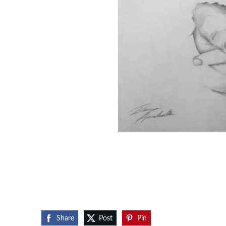
Share
Post
Pin