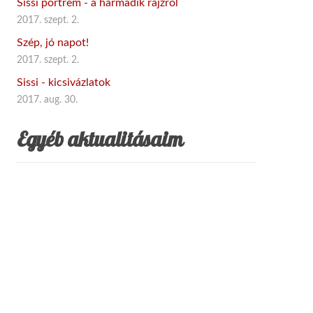
Sissi portrém - a harmadik rajzról
2017. szept. 2.
Szép, jó napot!
2017. szept. 2.
Sissi - kicsivázlatok
2017. aug. 30.
Egyéb aktualitásaim