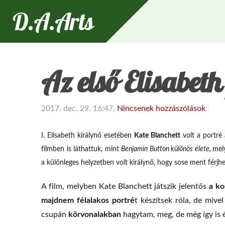
D.A.Arts
Az első Elisabeth
2017. dec. 29. 16:47,
Nincsenek hozzászólások
I. Elisabeth királynő esetében
Kate Blanchett
volt a portré 
filmben is láthattuk, mint
Benjamin Button különös élete,
mel
a különleges helyzetben volt királynő, hogy sose ment férjhe
a k
A film, melyben Kate Blanchett játszik jelentős
majdnem félalakos portré
t készítsek róla, de mive
körvonalakban
csupán
hagytam, meg, de még így is 